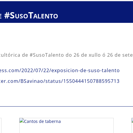
de #SusoTalento
scultórica de #SusoTalento do 26 de xullo ó 26 de se
ess.com/2022/07/22/exposicion-de-suso-talento
itter.com/BSavinao/status/1550444150788595713