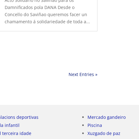
Acto Solidario no Saviñao para os
Damnificados pola DANA Desde o
Concello do Saviñao queremos facer un
chamamento á solidariedade de toda a...
Next Entries »
alacions deportivas
Mercado gandeiro
la infantil
Piscina
l terceira idade
Xuzgado de paz