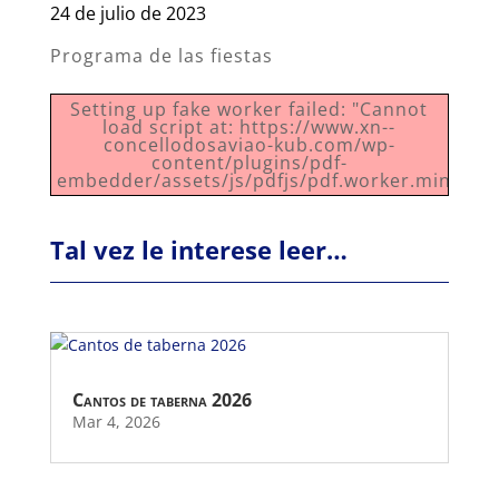
24 de julio de 2023
Programa de las fiestas
Setting up fake worker failed: "Cannot
load script at: https://www.xn--
concellodosaviao-kub.com/wp-
content/plugins/pdf-
embedder/assets/js/pdfjs/pdf.worker.min.js".
Tal vez le interese leer…
Cantos de taberna 2026
Mar 4, 2026