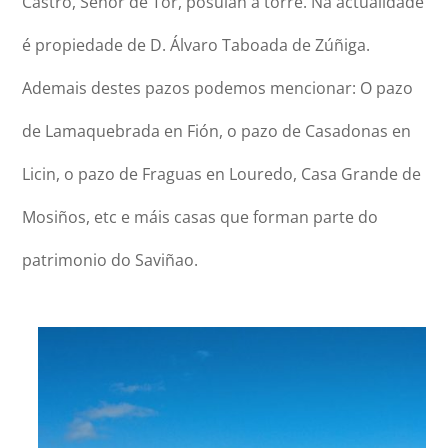
Castro, Señor de Tor, posuían a torre. Na actualidade
é propiedade de D. Álvaro Taboada de Zúñiga.
Ademais destes pazos podemos mencionar: O pazo
de Lamaquebrada en Fión, o pazo de Casadonas en
Licin, o pazo de Fraguas en Louredo, Casa Grande de
Mosiños, etc e máis casas que forman parte do
patrimonio do Saviñao.