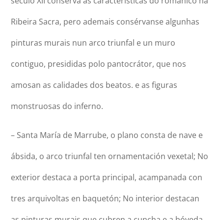
século XII conserva as características do románico na
Ribeira Sacra, pero ademais consérvanse algunhas
pinturas murais nun arco triunfal e un muro
contiguo, presididas polo pantocrátor, que nos
amosan as calidades dos beatos. e as figuras
monstruosas do inferno.
– Santa María de Marrube, o plano consta de nave e
ábsida, o arco triunfal ten ornamentación vexetal; No
exterior destaca a porta principal, acampanada con
tres arquivoltas en baquetón; No interior destacan
as pinturas murais que cubren a cuncha e a bóveda