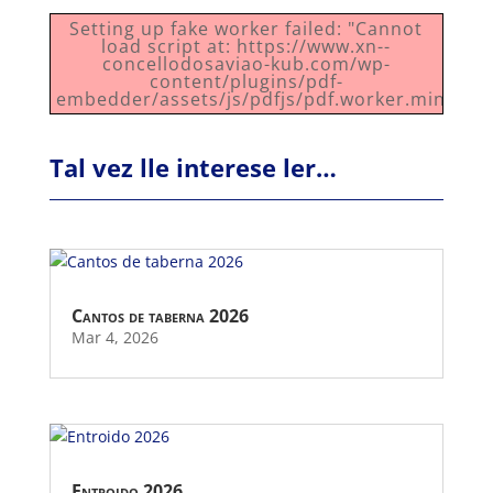
Setting up fake worker failed: "Cannot
load script at: https://www.xn--
concellodosaviao-kub.com/wp-
content/plugins/pdf-
embedder/assets/js/pdfjs/pdf.worker.min.js".
Tal vez lle interese ler…
Cantos de taberna 2026
Mar 4, 2026
Entroido 2026