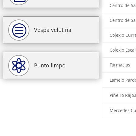
Centro de Sa
Centro de Sa
c
Vespa velutina
Colexio Curr
Colexio Esca

Punto limpo
Farmacias
Lamelo Pard
Piñeiro Rajo
Mercedes Cur