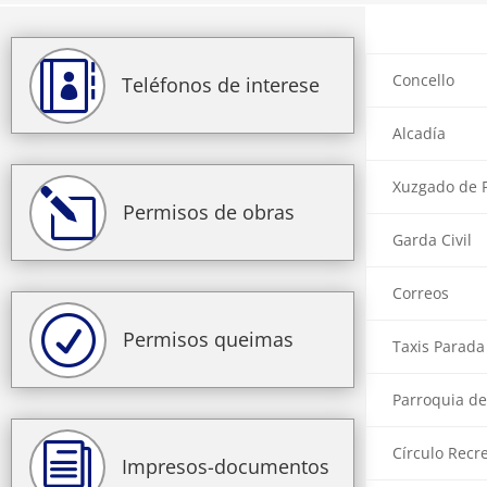

Concello
Teléfonos de interese
Alcadía
Xuzgado de 
l
Permisos de obras
Garda Civil
Correos
R
Permisos queimas
Taxis Parada
Parroquia de
i
Círculo Recr
Impresos-documentos