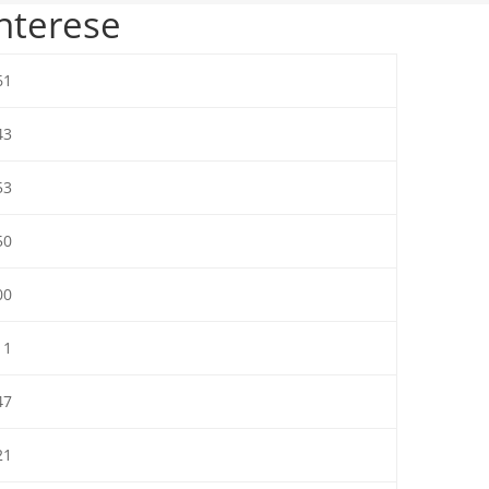
nterese
61
43
53
50
00
11
47
21