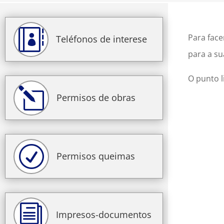

Para face
Teléfonos de interese
para a su
O punto l
l
Permisos de obras
R
Permisos queimas
i
Impresos-documentos