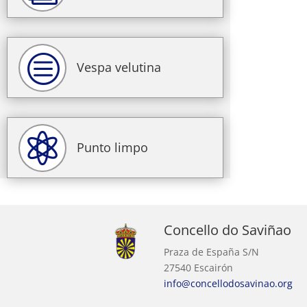
c
Vespa velutina

Punto limpo
Concello do Saviñao
Praza de España S/N
27540 Escairón
info@concellodosavinao.org