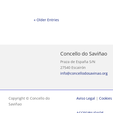
« Older Entries
Concello do Saviñao
Praza de España S/N
27540 Escairón
info@concellodosavinao.org
Copyright © Concello do
Aviso Legal
|
Cookies
Saviñao
ACCESIBILIDADE