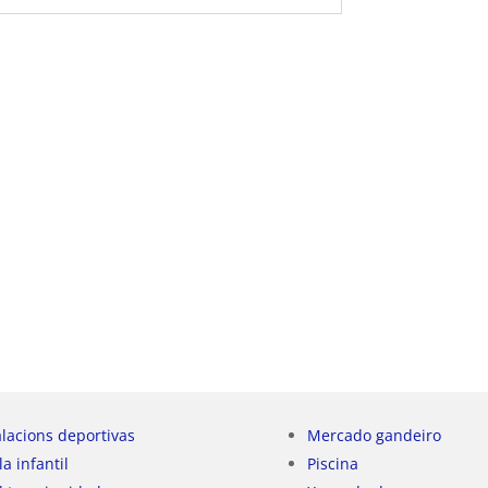
alacions deportivas
Mercado gandeiro
la infantil
Piscina