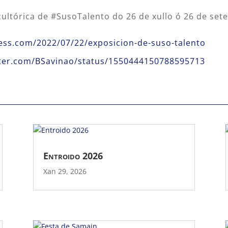
scultórica de #SusoTalento do 26 de xullo ó 26 de se
ess.com/2022/07/22/exposicion-de-suso-talento
itter.com/BSavinao/status/1550444150788595713
Entroido 2026
Xan 29, 2026