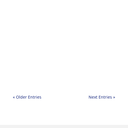
Acto Solidario no Saviñao para os Damnificados
pola DANA Desde o Concello do Saviñao
queremos facer un chamamento á
solidariedade de toda a...
« Older Entries
Next Entries »