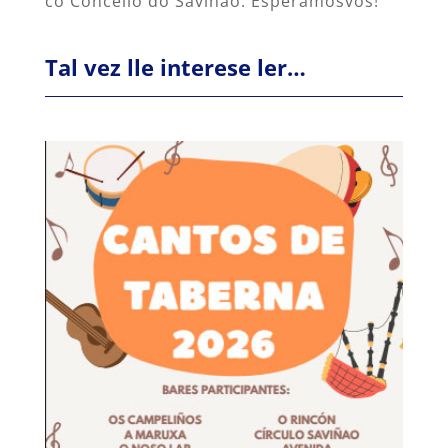
co Concello do Saviñao. Esperámosvos!
Tal vez lle interese ler…